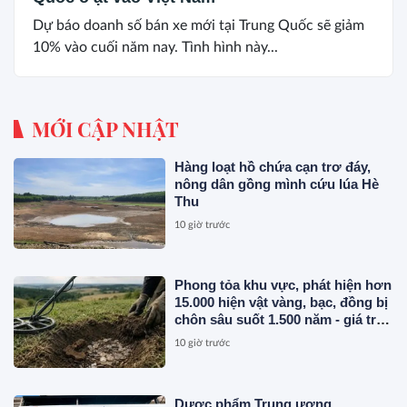
Dự báo doanh số bán xe mới tại Trung Quốc sẽ giảm
10% vào cuối năm nay. Tình hình này...
MỚI CẬP NHẬT
Hàng loạt hồ chứa cạn trơ đáy,
nông dân gồng mình cứu lúa Hè
Thu
10 giờ trước
Phong tỏa khu vực, phát hiện hơn
15.000 hiện vật vàng, bạc, đồng bị
chôn sâu suốt 1.500 năm - giá trị
tương đương 63 tỷ đồng
10 giờ trước
Dược phẩm Trung ương