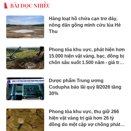
BÀI ĐỌC NHIỀU
Hàng loạt hồ chứa cạn trơ đáy,
nông dân gồng mình cứu lúa Hè
Thu
Phong tỏa khu vực, phát hiện hơn
15.000 hiện vật vàng, bạc, đồng bị
chôn sâu suốt 1.500 năm - giá trị
tương đương 63 tỷ đồng
Dược phẩm Trung ương
Codupha báo lãi quý II/2026 tăng
30%
Phong tỏa khu vực, thu giữ 266
hiện vật vàng trị giá hơn 26 tỷ
đồng do một cặp vợ chồng phát
hiện khi thay sàn nhà