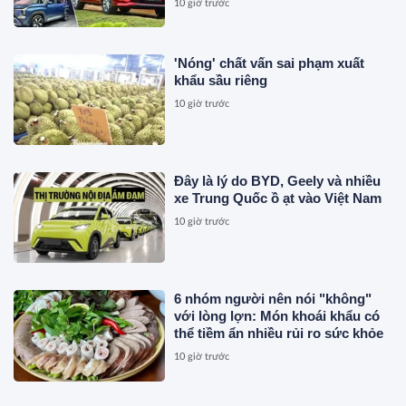
10 giờ trước
'Nóng' chất vấn sai phạm xuất
khẩu sầu riêng
10 giờ trước
Đây là lý do BYD, Geely và nhiều
xe Trung Quốc ồ ạt vào Việt Nam
10 giờ trước
6 nhóm người nên nói "không"
với lòng lợn: Món khoái khẩu có
thể tiềm ẩn nhiều rủi ro sức khỏe
10 giờ trước