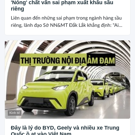
'Nóng' chất vấn sai phạm xuất khẩu sầu
riêng
Liên quan đến những sai phạm trong ngành hàng sầu
riêng, lãnh đạo Sở NN&MT Đắk Lắk khẳng định: "Ai...
Kinh tế
Đây là lý do BYD, Geely và nhiều xe Trung
Quốc ồ ạt vào Việt Nam