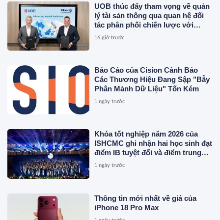
UOB thúc đẩy tham vọng về quản
lý tài sản thông qua quan hệ đối
tác phân phối chiến lược với
Allianz Global Investors
16 giờ trước
Báo Cáo của Cision Cảnh Báo
Các Thương Hiệu Đang Sập "Bẫy
Phân Mảnh Dữ Liệu" Tốn Kém
1 ngày trước
Khóa tốt nghiệp năm 2026 của
ISHCMC ghi nhận hai học sinh đạt
điểm IB tuyệt đối và điểm trung
bình toàn khóa đạt 34,5
1 ngày trước
Thông tin mới nhất về giá của
iPhone 18 Pro Max