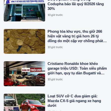
Codupha báo lãi quý II/2026 tăng
30%
10 giờ trước
Phong tỏa khu vực, thu giữ 266
hiện vật vàng trị giá hơn 26 tỷ
đồng do một cặp vợ chồng phát
hiện khi thay sàn nhà
10 giờ trước
Cristiano Ronaldo khoe khéo
garage triệu USD: Toàn siêu phẩm
giới hạn, quy tụ dàn Bugatti và
Ferrari đắt đỏ
10 giờ trước
Loạt SUV cỡ C đua giảm giá:
Mazda CX-5 giá ngang xe hạng
dưới