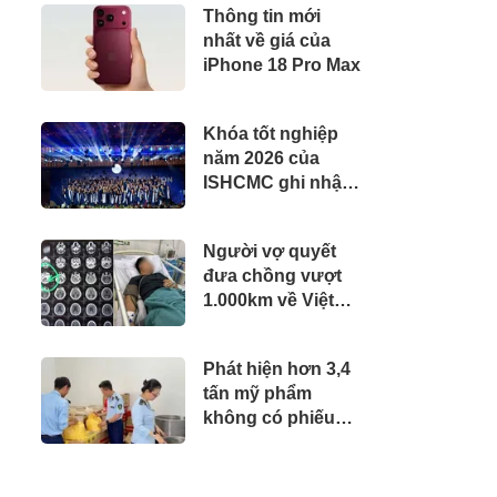
Thông tin mới
Liệu" Tốn Kém
nhất về giá của
iPhone 18 Pro Max
Khóa tốt nghiệp
năm 2026 của
ISHCMC ghi nhận
 tư liệu:
hai học sinh đạt
điểm IB tuyệt đối
Người vợ quyết
và điểm trung bình
nh/TTXVN
đưa chồng vượt
toàn khóa đạt 34,5
1.000km về Việt
Nam giành lại sự
sống
Phát hiện hơn 3,4
tấn mỹ phẩm
không có phiếu
công bố sản phẩm