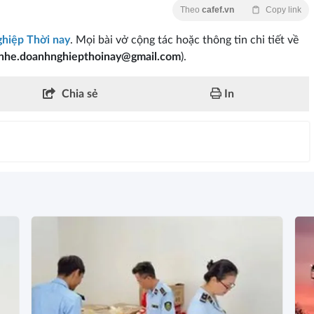
Theo
cafef.vn
Copy link
hiệp Thời nay
. Mọi bài vở cộng tác hoặc thông tin chi tiết về
enhe.doanhnghiepthoinay@gmail.com
).
Chia sẻ
In