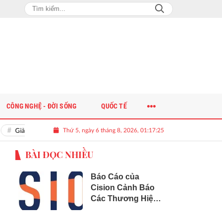
CÔNG NGHỆ - ĐỜI SỐNG
QUỐC TẾ
Thứ 5, ngày 6 tháng 8, 2026, 01:17:26
Giải bài toán nguồn nhân lực chất lượng cao cho doanh nghiệp
BÀI ĐỌC NHIỀU
Báo Cáo của
Cision Cảnh Báo
Các Thương Hiệu
Đang Sập "Bẫy
Phân Mảnh Dữ