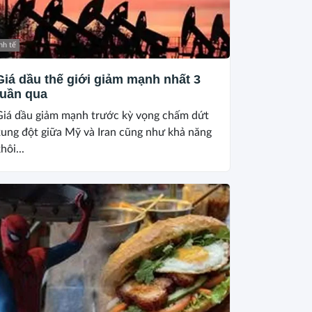
nh tế
Giá dầu thế giới giảm mạnh nhất 3
tuần qua
Giá dầu giảm mạnh trước kỳ vọng chấm dứt
xung đột giữa Mỹ và Iran cũng như khả năng
hôi...