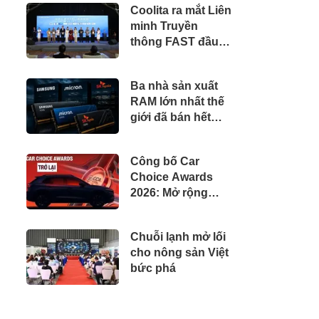
Coolita ra mắt Liên
Bình
minh Truyền
thông FAST đầu
tiên tại Indonesia
cùng các đài
Ba nhà sản xuất
truyền hình hàng
RAM lớn nhất thế
đầu
giới đã bán hết
sạch hàng cho cả
năm 2027
Công bố Car
Choice Awards
2026: Mở rộng
vinh danh cả con
người, sự kiện
Chuỗi lạnh mở lối
thúc đẩy ngành xe
cho nông sản Việt
Việt Nam
bức phá