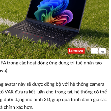
FIFA trong các hoạt động ứng dụng trí tuệ nhân tạo
ovo)
ng avatar này sẽ được đồng bộ với hệ thống camera
ổ VAR đưa ra kết luận cho trọng tài, hệ thống có thể
ng dưới dạng mô hình 3D, giúp quá trình đánh giá các
à chính xác hơn.