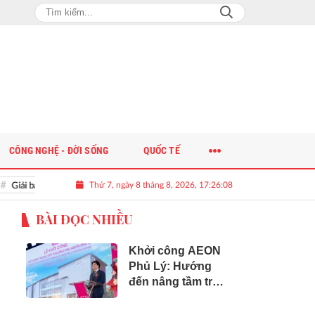
CÔNG NGHỆ - ĐỜI SỐNG
QUỐC TẾ
Thứ 7, ngày 8 tháng 8, 2026, 17:26:10
i bài toán nguồn nhân lực chất lượng cao cho doanh nghiệp
BÀI ĐỌC NHIỀU
Khởi công AEON
Phủ Lý: Hướng
đến nâng tầm trải
nghiệm sống cho
người dân Ninh