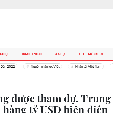
GHIỆP
DOANH NHÂN
XÃ HỘI
Y TẾ - SỨC KHỎE
2022
Nguồn nhân lực Việt
Nhân tài Việt Nam
Giả
ng được tham dự, Trung
 hàng tỷ USD hiện diện