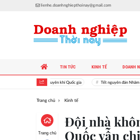
lienhe.doanhnghiepthoinay@gmail.com
TIN TỨC
KINH TẾ
DOANH N
Hiền tài là nguyên khí Quốc gia
Tết nguyên đán Nhâm Dần 
Trang chủ
Kinh tế
Đội nhà khô
Quốc vẫn chi
Trang chủ