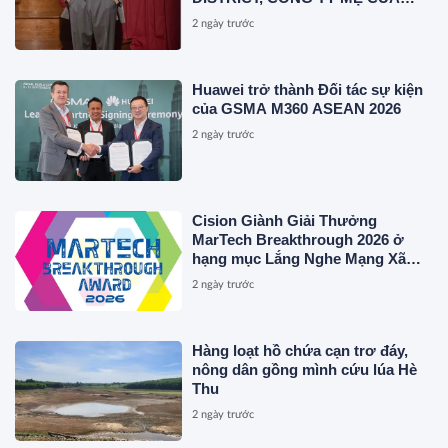
MAGLIANO, ĐÁNH DẤU BƯỚC
2 ngày trước
THỨ HAI TRONG QUÁ TRÌNH
XÂY DỰNG NỀN TẢNG THƯƠNG
HIỆU CAO CẤP MỚI CỦA Ý.
Huawei trở thành Đối tác sự kiện
của GSMA M360 ASEAN 2026
2 ngày trước
Cision Giành Giải Thưởng
MarTech Breakthrough 2026 ở
hạng mục Lắng Nghe Mạng Xã
Hội, Phân Phối Thông Cáo Báo
2 ngày trước
Chí và Tối Ưu Hóa Công Cụ Trả
Lời (AEO)
Hàng loạt hồ chứa cạn trơ đáy,
nông dân gồng mình cứu lúa Hè
Thu
2 ngày trước