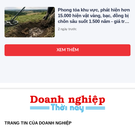
Phong tỏa khu vực, phát hiện hơn
15.000 hiện vật vàng, bạc, đồng bị
chôn sâu suốt 1.500 năm - giá trị
tương đương 63 tỷ đồng
2 ngày trước
XEM THÊM
TRANG TIN CỦA DOANH NGHIỆP