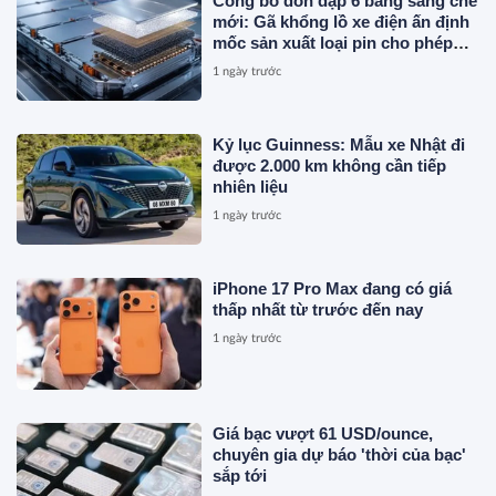
Công bố dồn dập 6 bằng sáng chế
mới: Gã khổng lồ xe điện ấn định
mốc sản xuất loại pin cho phép
sạc 1 lần đi từ Hà Nội đến TP.HCM
1 ngày trước
Kỷ lục Guinness: Mẫu xe Nhật đi
được 2.000 km không cần tiếp
nhiên liệu
1 ngày trước
iPhone 17 Pro Max đang có giá
thấp nhất từ trước đến nay
1 ngày trước
Giá bạc vượt 61 USD/ounce,
chuyên gia dự báo 'thời của bạc'
sắp tới