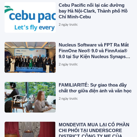
Cebu Pacific nối lại các đường
bay Hà Nội-Clark, Thành phố Hồ
Chí Minh-Cebu
2 ngày trước
Nucleus Software và FPT Ra Mắt
FinnOne Neo® 9.0 và FinnAxia®
9.0 tại Sự Kiện Nucleus Synapse
Lần Đầu Tiên tại Việt Nam
2 ngày trước
FAMILIARITÉ: Sự giao thoa đầy
chất thơ giữa điện ảnh và văn học
2 ngày trước
MONDEVITA MUA LẠI CỔ PHẦN
CHI PHỐI TẠI UNDERSCORE
DISTRICT, CÔNG TY MẸ CỦA