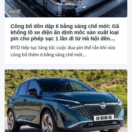
Kinh tế
Công bố dồn dập 6 bằng sáng chế mới: Gã
khổng lồ xe điện ấn định mốc sản xuất loại
pin cho phép sạc 1 lần đi từ Hà Nội đến
TP.HCM
BYD tiếp tục tăng tốc cuộc đua pin thể rắn khi vừa
công bố thêm 6 bằng sáng chế mới,...