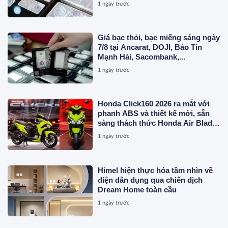
1 ngày trước
Giá bạc thỏi, bạc miếng sáng ngày
7/8 tại Ancarat, DOJI, Bảo Tín
Mạnh Hải, Sacombank,...
1 ngày trước
Honda Click160 2026 ra mắt với
phanh ABS và thiết kế mới, sẵn
sàng thách thức Honda Air Blade
và Yamaha NVX
1 ngày trước
Himel hiện thực hóa tầm nhìn về
điện dân dụng qua chiến dịch
Dream Home toàn cầu
1 ngày trước