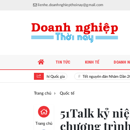
lienhe.doanhnghiepthoinay@gmail.com
TIN TỨC
KINH TẾ
DOANH N
Hiền tài là nguyên khí Quốc gia
Tết nguyên đán Nhâm Dần 2022
Trang chủ
Quốc tế
51Talk kỷ ni
chương trình
Trang chủ