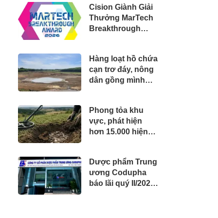
Cision Giành Giải
Thưởng MarTech
Breakthrough
2026 ở hạng mục
Lắng Nghe Mạng
Hàng loạt hồ chứa
Xã Hội, Phân Phối
cạn trơ đáy, nông
Thông Cáo Báo
dân gồng mình
Chí và Tối Ưu Hóa
cứu lúa Hè Thu
Công Cụ Trả Lời
(AEO)
Phong tỏa khu
vực, phát hiện
hơn 15.000 hiện
vật vàng, bạc,
đồng bị chôn sâu
Dược phẩm Trung
suốt 1.500 năm -
ương Codupha
giá trị tương
báo lãi quý II/2026
đương 63 tỷ đồng
tăng 30%