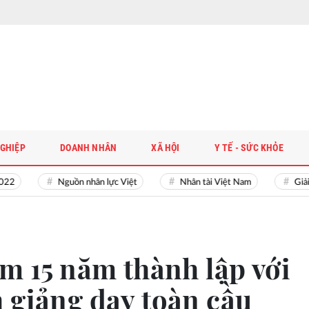
GHIỆP
DOANH NHÂN
XÃ HỘI
Y TẾ - SỨC KHỎE
Nguồn nhân lực Việt
Nhân tài Việt Nam
Giải bài t
ệm 15 năm thành lập với
 giảng dạy toàn cầu