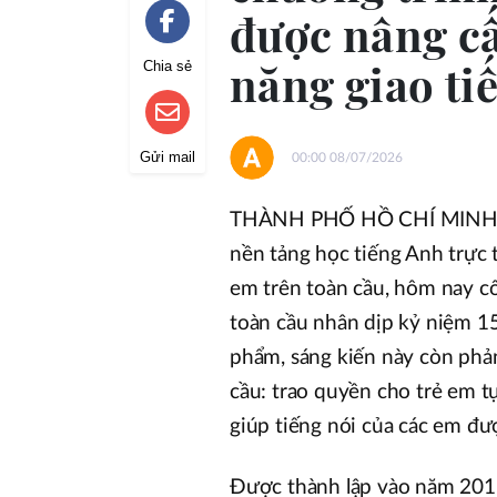
được nâng c
năng giao ti
Chia sẻ
Gửi mail
00:00 08/07/2026
THÀNH PHỐ HỒ CHÍ MINH, ng
nền tảng học tiếng Anh trực 
em trên toàn cầu, hôm nay c
toàn cầu nhân dịp kỷ niệm 15
phẩm, sáng kiến này còn phản
cầu: trao quyền cho trẻ em tự
giúp tiếng nói của các em đư
Được thành lập vào năm 2011,