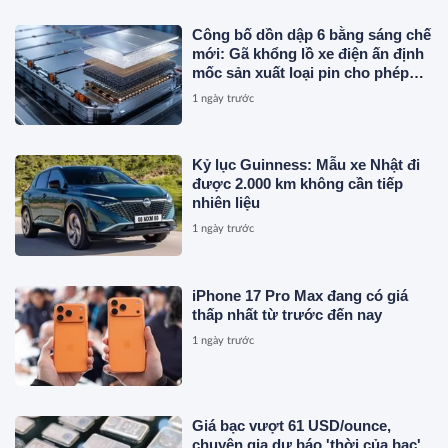
Công bố dồn dập 6 bằng sáng chế
mới: Gã khổng lồ xe điện ấn định
mốc sản xuất loại pin cho phép
sạc 1 lần đi từ Hà Nội đến TP.HCM
1 ngày trước
Kỷ lục Guinness: Mẫu xe Nhật đi
được 2.000 km không cần tiếp
nhiên liệu
1 ngày trước
iPhone 17 Pro Max đang có giá
thấp nhất từ trước đến nay
1 ngày trước
Giá bạc vượt 61 USD/ounce,
chuyên gia dự báo 'thời của bạc'