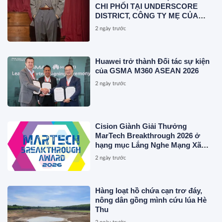
CHI PHỐI TẠI UNDERSCORE
DISTRICT, CÔNG TY MẸ CỦA
MAGLIANO, ĐÁNH DẤU BƯỚC
2 ngày trước
THỨ HAI TRONG QUÁ TRÌNH
XÂY DỰNG NỀN TẢNG THƯƠNG
HIỆU CAO CẤP MỚI CỦA Ý.
Huawei trở thành Đối tác sự kiện
của GSMA M360 ASEAN 2026
2 ngày trước
Cision Giành Giải Thưởng
MarTech Breakthrough 2026 ở
hạng mục Lắng Nghe Mạng Xã
Hội, Phân Phối Thông Cáo Báo
2 ngày trước
Chí và Tối Ưu Hóa Công Cụ Trả
Lời (AEO)
Hàng loạt hồ chứa cạn trơ đáy,
nông dân gồng mình cứu lúa Hè
Thu