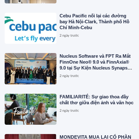
Cebu Pacific nối lại các đường
bay Hà Nội-Clark, Thành phố Hồ
Chí Minh-Cebu
2 ngày trước
Nucleus Software và FPT Ra Mắt
FinnOne Neo® 9.0 và FinnAxia®
9.0 tại Sự Kiện Nucleus Synapse
Lần Đầu Tiên tại Việt Nam
2 ngày trước
FAMILIARITÉ: Sự giao thoa đầy
chất thơ giữa điện ảnh và văn học
2 ngày trước
MONDEVITA MUA LẠI CỔ PHẦN