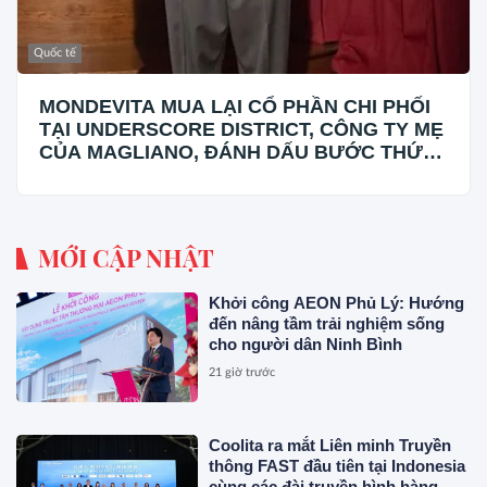
Quốc tế
MONDEVITA MUA LẠI CỔ PHẦN CHI PHỐI
TẠI UNDERSCORE DISTRICT, CÔNG TY MẸ
CỦA MAGLIANO, ĐÁNH DẤU BƯỚC THỨ
HAI TRONG QUÁ TRÌNH XÂY DỰNG NỀN
TẢNG THƯƠNG HIỆU CAO CẤP MỚI CỦA
Ý.
MỚI CẬP NHẬT
Khởi công AEON Phủ Lý: Hướng
đến nâng tầm trải nghiệm sống
cho người dân Ninh Bình
21 giờ trước
Coolita ra mắt Liên minh Truyền
thông FAST đầu tiên tại Indonesia
cùng các đài truyền hình hàng