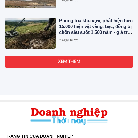
2 ngày trước
Phong tỏa khu vực, phát hiện hơn
15.000 hiện vật vàng, bạc, đồng bị
chôn sâu suốt 1.500 năm - giá trị
tương đương 63 tỷ đồng
2 ngày trước
XEM THÊM
TRANG TIN CỦA DOANH NGHIỆP