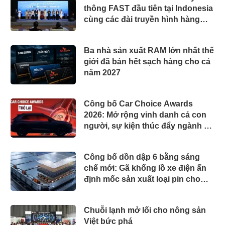
thông FAST đầu tiên tại Indonesia
cùng các đài truyền hình hàng
đầu
Ba nhà sản xuất RAM lớn nhất thế
giới đã bán hết sạch hàng cho cả
năm 2027
Công bố Car Choice Awards
2026: Mở rộng vinh danh cả con
người, sự kiện thúc đẩy ngành xe
Việt Nam
Công bố dồn dập 6 bằng sáng
chế mới: Gã khổng lồ xe điện ấn
định mốc sản xuất loại pin cho
phép sạc 1 lần đi từ Hà Nội đến
TP.HCM
Chuỗi lạnh mở lối cho nông sản
Việt bức phá