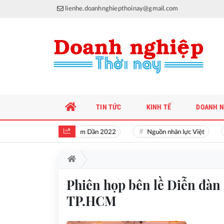
lienhe.doanhnghiepthoinay@gmail.com
TIN TỨC
KINH TẾ
DOANH N
Tết nguyên đán Nhâm Dần 2022
Nguồn nhân lực Việt
Phiên họp bên lề Diễn đàn 
TP.HCM