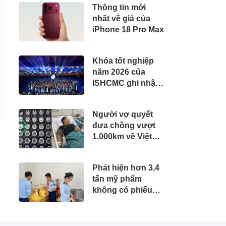
Thông tin mới
Liệu" Tốn Kém
nhất về giá của
iPhone 18 Pro Max
Khóa tốt nghiệp
năm 2026 của
ISHCMC ghi nhận
hai học sinh đạt
điểm IB tuyệt đối
Người vợ quyết
và điểm trung bình
đưa chồng vượt
toàn khóa đạt 34,5
1.000km về Việt
Nam giành lại sự
sống
Phát hiện hơn 3,4
tấn mỹ phẩm
không có phiếu
công bố sản phẩm