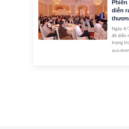
Phiên
diễn r
thươn
Ngày 4/
đã diễn 
trọng tr
Việt Na
16:21 09/0