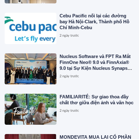
Cebu Pacific nối lại các đường
bay Hà Nội-Clark, Thành phố Hồ
Chí Minh-Cebu
2 ngày trước
Nucleus Software và FPT Ra Mắt
FinnOne Neo® 9.0 và FinnAxia®
9.0 tại Sự Kiện Nucleus Synapse
Lần Đầu Tiên tại Việt Nam
2 ngày trước
FAMILIARITÉ: Sự giao thoa đầy
chất thơ giữa điện ảnh và văn học
2 ngày trước
MONDEVITA MUA LẠI CỔ PHẦN