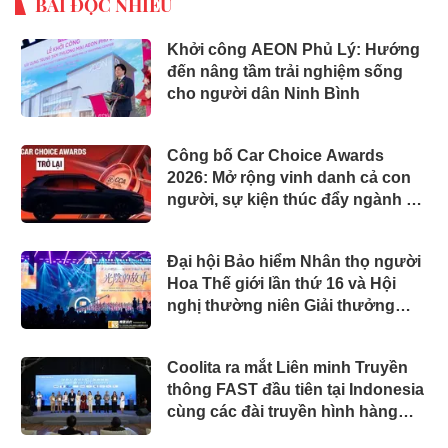
BÀI ĐỌC NHIỀU
Khởi công AEON Phủ Lý: Hướng
đến nâng tầm trải nghiệm sống
cho người dân Ninh Bình
Công bố Car Choice Awards
2026: Mở rộng vinh danh cả con
người, sự kiện thúc đẩy ngành xe
Việt Nam
Đại hội Bảo hiểm Nhân thọ người
Hoa Thế giới lần thứ 16 và Hội
nghị thường niên Giải thưởng
Rồng Quốc tế (IDA) 2026 được tổ
chức trọng thể
Coolita ra mắt Liên minh Truyền
thông FAST đầu tiên tại Indonesia
cùng các đài truyền hình hàng
đầu