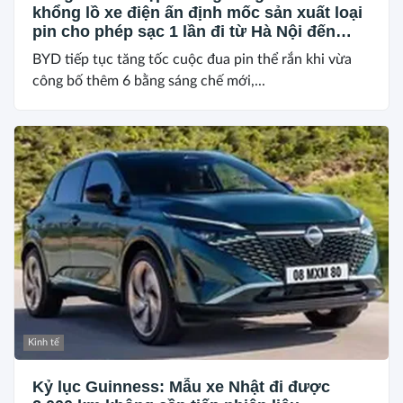
khổng lồ xe điện ấn định mốc sản xuất loại
pin cho phép sạc 1 lần đi từ Hà Nội đến
TP.HCM
BYD tiếp tục tăng tốc cuộc đua pin thể rắn khi vừa
công bố thêm 6 bằng sáng chế mới,...
Kinh tế
Kỷ lục Guinness: Mẫu xe Nhật đi được