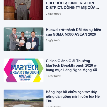
CHI PHỐI TẠI UNDERSCORE
DISTRICT, CÔNG TY MẸ CỦA
MAGLIANO, ĐÁNH DẤU BƯỚC
2 ngày trước
THỨ HAI TRONG QUÁ TRÌNH
XÂY DỰNG NỀN TẢNG THƯƠNG
HIỆU CAO CẤP MỚI CỦA Ý.
Huawei trở thành Đối tác sự kiện
của GSMA M360 ASEAN 2026
3 ngày trước
Cision Giành Giải Thưởng
MarTech Breakthrough 2026 ở
hạng mục Lắng Nghe Mạng Xã
Hội, Phân Phối Thông Cáo Báo
3 ngày trước
Chí và Tối Ưu Hóa Công Cụ Trả
Lời (AEO)
Hàng loạt hồ chứa cạn trơ đáy,
nông dân gồng mình cứu lúa Hè
Thu