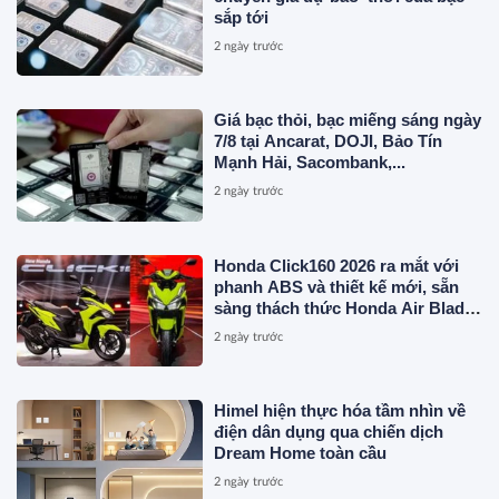
sắp tới
2 ngày trước
Giá bạc thỏi, bạc miếng sáng ngày
7/8 tại Ancarat, DOJI, Bảo Tín
Mạnh Hải, Sacombank,...
2 ngày trước
Honda Click160 2026 ra mắt với
phanh ABS và thiết kế mới, sẵn
sàng thách thức Honda Air Blade
và Yamaha NVX
2 ngày trước
Himel hiện thực hóa tầm nhìn về
điện dân dụng qua chiến dịch
Dream Home toàn cầu
2 ngày trước