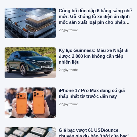
Công bố dồn dập 6 bằng sáng chế
mới: Gã khổng lồ xe điện ấn định
mốc sản xuất loại pin cho phép
sạc 1 lần đi từ Hà Nội đến TP.HCM
2 ngày trước
Kỷ lục Guinness: Mẫu xe Nhật đi
được 2.000 km không cần tiếp
nhiên liệu
2 ngày trước
iPhone 17 Pro Max đang có giá
thấp nhất từ trước đến nay
2 ngày trước
Giá bạc vượt 61 USD/ounce,
chuyên gia dự báo 'thời của bạc'