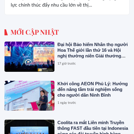
lực chính thúc đẩy nhu cầu lớn về thị...
MỚI CẬP NHẬT
Đại hội Bảo hiểm Nhân thọ người
Hoa Thế giới lần thứ 16 và Hội
nghị thường niên Giải thưởng
Rồng Quốc tế (IDA) 2026 được tổ
17 giờ trước
chức trọng thể
Khởi công AEON Phủ Lý: Hướng
đến nâng tầm trải nghiệm sống
cho người dân Ninh Bình
1 ngày trước
Coolita ra mắt Liên minh Truyền
thông FAST đầu tiên tại Indonesia
cùng các đài truyền hình hàng