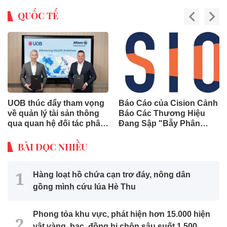
QUỐC TẾ
UOB thúc đẩy tham vọng
Báo Cáo của Cision Cảnh
về quản lý tài sản thông
Báo Các Thương Hiệu
qua quan hệ đối tác phân
Đang Sập "Bẫy Phân
phối chiến lược với
Mảnh Dữ Liệu" Tốn Kém
Allianz Global Investors
BÀI ĐỌC NHIỀU
Hàng loạt hồ chứa cạn trơ đáy, nông dân
gồng mình cứu lúa Hè Thu
Phong tỏa khu vực, phát hiện hơn 15.000 hiện
vật vàng, bạc, đồng bị chôn sâu suốt 1.500