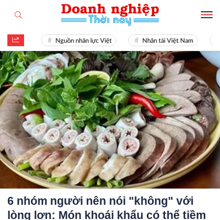
022
Nguồn nhân lực Việt
Nhân tài Việt Nam
Giải
6 nhóm người nên nói "không" với
lòng lợn: Món khoái khẩu có thể tiềm