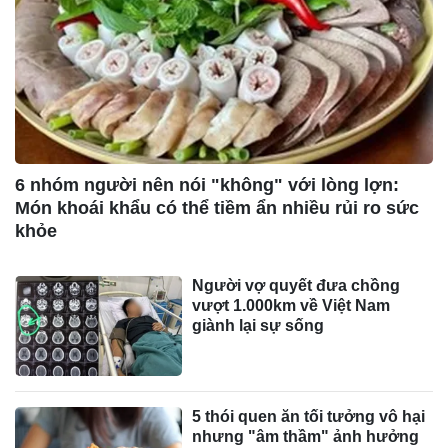
6 nhóm người nên nói "không" với lòng lợn:
Món khoái khẩu có thể tiềm ẩn nhiều rủi ro sức
khỏe
Người vợ quyết đưa chồng
vượt 1.000km về Việt Nam
giành lại sự sống
5 thói quen ăn tối tưởng vô hại
nhưng "âm thầm" ảnh hưởng